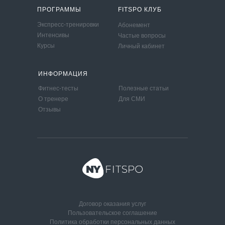
ПРОГРАММЫ
FITSPO КЛУБ
Экспресс-тренировки
Абонемент
Интенсивы
Частые вопросы
Курсы
Личный кабинет
ИНФОРМАЦИЯ
Фитнес-тесты
Полезные статьи
О тренере
Для СМИ
Отзывы
Договор оказания услуг
Пользовательcкое соглашение
Политика обработки персональных данных