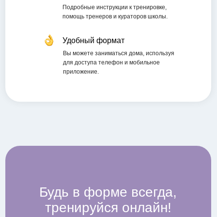
Виктория Боровская
Подробные инструкции к тренировке,
помощь тренеров и кураторов школы.
Эксперт по движению, фитнес-терапевт,
специалист в области питания и фитнеса
Удобный формат
без травм. Создатель и идейный
Вы можете заниматься дома, используя
вдохновитель Школы здорового фитнеса
для доступа телефон и мобильное
NewYorkFitspo. Автор фитнес-курсов для
приложение.
сохранения здоровья и стройности, которые
прошли тысячи людей по всему миру.
Образование:
Персональный тренер FPTI, Focus Institute
of Personal Training,
Будь в форме всегда,
Нутрициолог Precision Nutrition и FPA,
тренируйся онлайн!
Corrective Exercise Specialist, NASM,