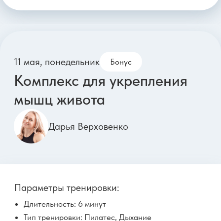
здоровья и лёгкого живота
Юлия Балахонцева
Параметры тренировки:
Длительность: 22 минуты
Тип тренировки: Пилатес, Дыхание
Оборудование: Плед
Сложность: ●○○○
Тазовое дно
Живот
ЖКТ
18 мая, понедельник
Бонус
Функциональная на все
тело для энергии и тонуса