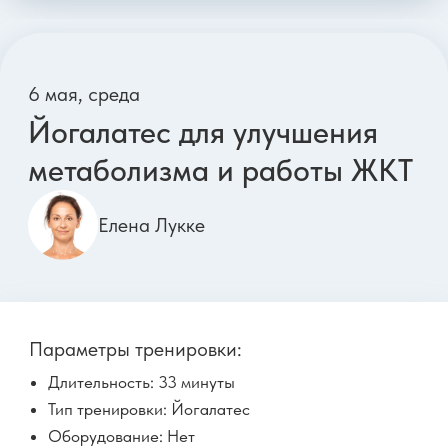
Практика для лёгкой шеи и
свежего лица
Полина Зайцева
Параметры тренировки:
Длительность: 17 минут
Тип тренировки: Фейсфитнес
Оборудование: Нет
Сложность: ●○○○
От отеков
Шея
Грудной
11 мая, понедельник
Силовая для ягодиц без
нагрузки на поясницу