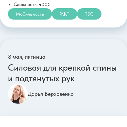
Артем Ефимов
Параметры тренировки:
Длительность: 45 минут
Тип тренировки: Силовая
Оборудование: Стена, 1 гантель 4-10 кг, Мини-
бэнд
Сложность: ●●○○
Ягодицы
Ноги
Живот
13 мая, среда
Пилатес для подтянутого
живота без напряжения и
натуживания