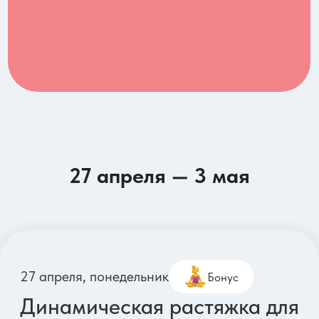
Оборудование: Нет
Сложность: ●●○○
Гибкость и мобильность
Грудной
ТБС
27 апреля, понедельник
Бонус
Animal Flow
27 апреля — 3 мая
Антон Чучукин
Параметры тренировки:
Длительность: 26 минут
Тип тренировки: Функциональная
Оборудование: Нет
Сложность: ●●○○