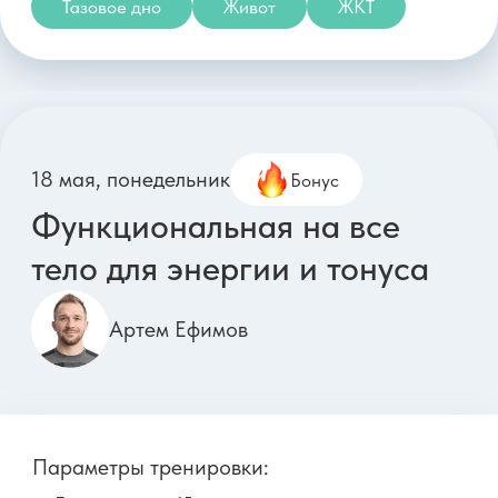
Тип тренировки: Силовая
Оборудование: 1 гантель 1-3 кг, Плед
Сложность: ●●○○
Все тело
Живот
Ноги
27 мая, среда
Пилатес Умная активация
центра против
«спасательного круга» на
талии
Дарья Верховенко
Параметры тренировки:
Длительность: 33 минуты
Тип тренировки: Пилатес