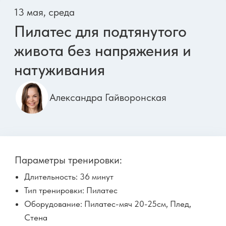
Длительность: 44 минуты
Тип тренировки: Силовая
Оборудование: 1 гантель 1-3 кг, Пилатес-лента,
Фоам-роллер 60-90 см
Сложность: ●●○○
Руки
Осанка
Спина
25 мая, понедельник
Бонус
Динамическая растяжка для
лёгкости ног