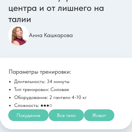
11 мая, понедельник
Бонус
Комплекс для укрепления
мышц живота
Дарья Верховенко
Параметры тренировки:
Длительность: 6 минут
Тип тренировки: Пилатес, Дыхание
Оборудование: Плед
Сложность: ●○○○
Грудной
Живот
11 мая, понедельник
Бонус