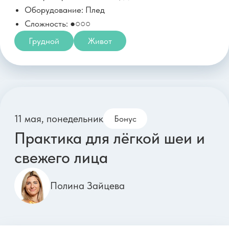
Артем Ефимов
Параметры тренировки:
Длительность: 15 минут
Тип тренировки: Функциональная
Оборудование: Нет
Сложность: ●●○○
Похудение
Все тело
18 мая, понедельник
Силовая для упругих ягодиц
и стройных ног
Максим Яковлев