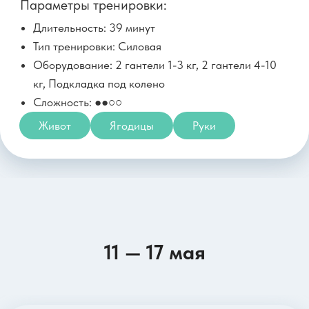
Александра Гайворонская
Параметры тренировки:
Длительность: 36 минут
Тип тренировки: Пилатес
Оборудование: Пилатес-мяч 20-25см, Плед,
Стена
Сложность: ●○○○
Все тело
Живот
ТБС
15 мая, пятница
Силовая для активации
11 — 17 мая
центра и стройных ног
Светлана Никишова