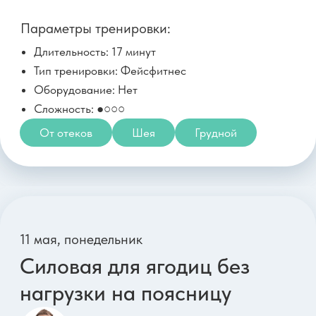
Параметры тренировки:
Длительность: 42 минуты
Тип тренировки: Силовая
Оборудование: 2 гантели 4-10 кг, 1 гантель 1-3
кг
Сложность: ●●○○
Ягодицы
Ноги
Живот
20 мая, среда
Пилатес для осанки и
дыхания через укрепление
центра тела
Полина Зайцева