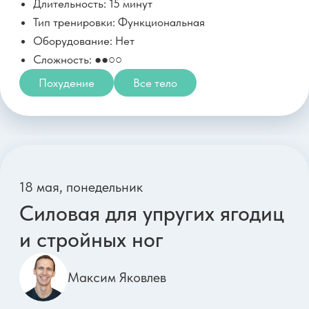
Оборудование: Нет
Сложность: ●●○○
Все тело
Живот
ТБС
29 мая, пятница
Функциональная силовая
для связи рук и ног через
центр
Артем Ефимов
Параметры тренировки:
Длительность: 31 минута
Тип тренировки: Функциональная
Оборудование: 2 гантели 1-3кг
Сложность: ●●○○