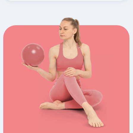
ПРОГРАММА МАЯ
«Талия возвращается»
В мае мы работаем глубже, чем обычно. Да,
талия станет чётче, а живот — подтянутее: это
увидите вы сами и заметят другие. Но если
прислушаетесь к себе — обнаружите кое-что
ещё. Движение стало легче. Привычное
напряжение в спине куда-то ушло. Тело стало
сильнее и плотнее — и при этом без единого
зажима. Это и есть настоящий результат:
не просто талия, а тело, которое работает как
одно целое.