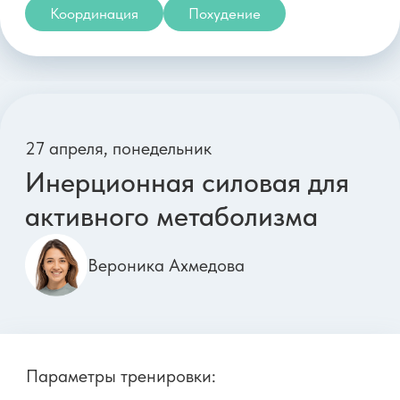
1 мая, пятница
Силовая для ягодиц:
техника приседаний и
выпадов
Анна Кашкарова
Параметры тренировки:
Длительность: 39 минут
Тип тренировки: Силовая
Оборудование: 2 гантели 1-3 кг
Сложность: ●●○○
Ягодицы
Ноги
Живот