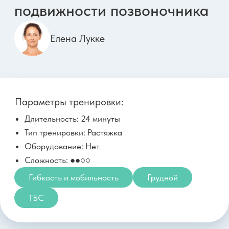
Координация
Похудение
27 апреля, понедельник
Инерционная силовая для
активного метаболизма
Вероника Ахмедова
Параметры тренировки:
Длительность: 30 минут
Тип тренировки: Силовая
Оборудование: 1 гантель 4-10кг
Сложность: ●●●○
Ягодицы и ноги
Живот
Похудение