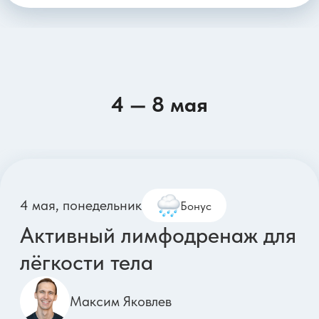
8 мая, пятница
Силовая для крепкой спины
и подтянутых рук
Дарья Верховенко
4 — 8 мая
Параметры тренировки:
Длительность: 39 минут
Тип тренировки: Силовая
Оборудование: 2 гантели 1-3 кг, 2 гантели 4-10
кг, Подкладка под колено
Сложность: ●●○○
Живот
Ягодицы
Руки