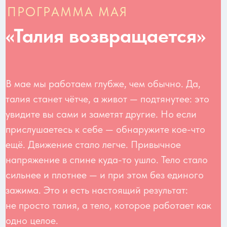
27 апреля, понедельник
Бонус
Динамическая растяжка для
подвижности позвоночника
Елена Лукке
Параметры тренировки:
Длительность: 24 минуты
Тип тренировки: Растяжка