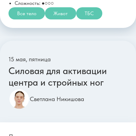
Елена Лукке
Параметры тренировки:
Длительность: 23 минуты
Тип тренировки: Растяжка
Оборудование: Фоам-роллер 60-90 см, Стул
Сложность: ●●○○
Гибкость и мобильность
Ноги
ТБС
25 мая, понедельник
Бонус
Добивочка для подтянутых
ягодиц и живота
Александра Гайворонская