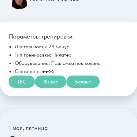
4 мая, понедельник
Силовая на укрепление
центра и от лишнего на
талии
Анна Кашкарова
Параметры тренировки:
Длительность: 34 минуты
Тип тренировки: Силовая
Оборудование: 2 гантели 4-10 кг
Сложность: ●●●○
Похудение
Все тело
Живот